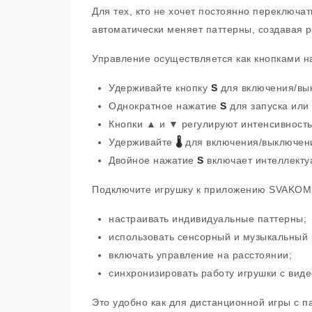
Для тех, кто не хочет постоянно переключ
автоматически меняет паттерны, создавая 
Управление осуществляется как кнопками н
Удерживайте кнопку
S
для включения/вы
Однократное нажатие
S
для запуска или
Кнопки ▲ и ▼ регулируют интенсивность
Удерживайте
🌡
для включения/выключени
Двойное нажатие
S
включает интеллекту
Подключите игрушку к приложению SVAKOM и
настраивать индивидуальные паттерны;
использовать сенсорный и музыкальный
включать управление на расстоянии;
синхронизировать работу игрушки с виде
Это удобно как для дистанционной игры с п