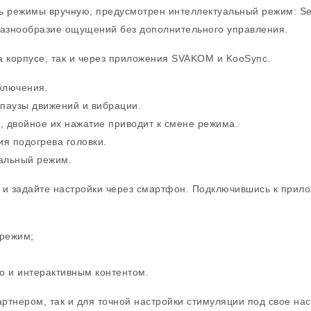
ать режимы вручную, предусмотрен интеллектуальный режим: S
разнообразие ощущений без дополнительного управления.
а корпусе, так и через приложения SVAKOM и KooSync.
ключения.
 паузы движений и вибрации.
, двойное их нажатие приводит к смене режима.
я подогрева головки.
альный режим.
 задайте настройки через смартфон. Подключившись к прилож
 режим;
о и интерактивным контентом.
артнером, так и для точной настройки стимуляции под свое на