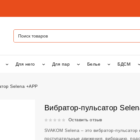
Для него
Для пар
Белье
БДСМ
атор Selena +APP
тор Selena +APP
vsexshop.ru
Вибратор-пульсатор Sele
Рейтинг 5 из 5.
Оставить отзыв
SVAKOM Selena – это вибратор-пульсатор
поступательные движения, вибрацию, подо