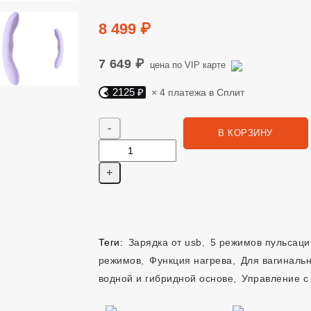
Цена
8 499 ₽
7 649 ₽
цена по VIP карте
2125 ₽
× 4 платежа в Сплит
Яндекс Сплит. 2125 руб, 4 платежа в Сплит
Количество
В КОРЗИНУ
Теги:
Зарядка от usb
,
5 режимов пульсаци
режимов
,
Функция нагрева
,
Для вагиналь
водной и гибридной основе
,
Управление с 