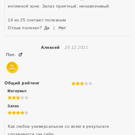
интимной зоне. Запах приятный, ненавязчивый. 
14 из 25 считают полезным
Отзыв полезен?
Да
|
Нет
Отзыв Создан
Алексей
25.12.2021
Мужчина
Пол:
Общий рейтинг
3 из 5
Материал
3 из 5
Запах
4 из 5
Как любое универсальное со всем в результате 
справляется так себе.
