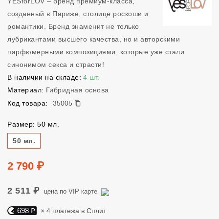
YESforLOV – бренд премиум-класса,
созданный в Париже, столице роскоши и
романтики. Бренд знаменит не только
лубрикантами высшего качества, но и авторскими
парфюмерными композициями, которые уже стали
синонимом секса и страсти!
В наличии на складе:
4 шт.
Материал:
Гибридная основа
35005
Код товара:
35005
Размер: 50 мл.
Размер
50 мл.
Цена
2 790 ₽
2 511 ₽
цена по VIP карте
698 ₽
× 4 платежа в Сплит
Яндекс Сплит. 698 руб, 4 платежа в Сплит