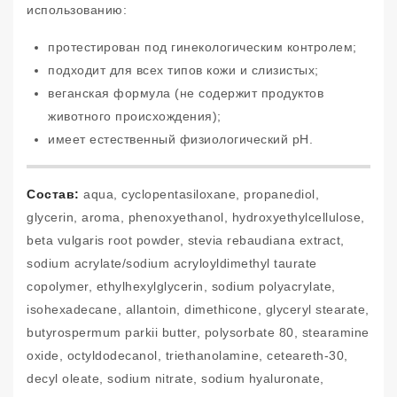
использованию:
протестирован под гинекологическим контролем;
подходит для всех типов кожи и слизистых;
веганская формула (не содержит продуктов
животного происхождения);
имеет естественный физиологический pH.
Состав:
aqua, cyclopentasiloxane, propanediol,
glycerin, aroma, phenoxyethanol, hydroxyethylcellulose,
beta vulgaris root powder, stevia rebaudiana extract,
sodium acrylate/sodium acryloyldimethyl taurate
copolymer, ethylhexylglycerin, sodium polyacrylate,
isohexadecane, allantoin, dimethicone, glyceryl stearate,
butyrospermum parkii butter, polysorbate 80, stearamine
oxide, octyldodecanol, triethanolamine, ceteareth-30,
decyl oleate, sodium nitrate, sodium hyaluronate,