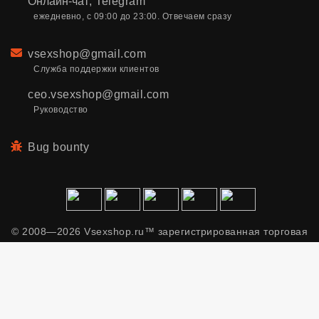
Онлайн-чат
,
Telegram
ежедневно, с 09:00 до 23:00. Отвечаем сразу
Email
vsexshop@gmail.com
Служба поддержки клиентов
ceo.vsexshop@gmail.com
Руководство
Bug bounty
© 2008—2026 Vsexshop.ru™ зарегистрированная торговая
марка. Сайт содержит материалы только для взрослых.
Применяем рекомендательные технологии.