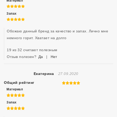
Материал
5 из 5
Запах
5 из 5
Обожаю данный бренд за качество и запах. Лично мне 
немного горит. Хватает на долго
19 из 32 считают полезным
Отзыв полезен?
Да
|
Нет
Отзыв Создан
Екатерина
27.09.2020
Общий рейтинг
5 из 5
Материал
5 из 5
Запах
5 из 5