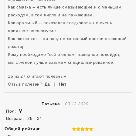
Как смазка -- есть лучше смазывающие и с меньшим 
расходом, в том числе и не пачкающее.

Как оральный -- показался сладковат и не очень 
приятное послевкусие.

Как люксовое -- ни разу не люксовый поскрипывающий 
дозатор.

Кому необходимо "всё в одном" наверное подойдёт, 
мы с женой лучше возьмём специализированное.
16 из 27 считают полезным
Отзыв полезен?
Да
|
Нет
Отзыв Создан
Татьяна
03.12.2020
Женщина
Пол:
Возраст:
25—34
Общий рейтинг
5 из 5