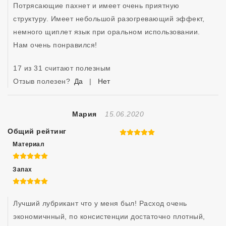
Потрясающие пахнет и имеет очень приятную 
структуру. Имеет небольшой разогревающий эффект, 
немного щиплет язык при оральном использовании.

Нам очень понравился!
17 из 31 считают полезным
Отзыв полезен?
Да
|
Нет
Отзыв Создан
Мария
15.06.2020
Общий рейтинг
5 из 5
Материал
5 из 5
Запах
5 из 5
Лучший лубрикант что у меня был! Расход очень 
экономичнный, по консистенции достаточно плотный, 