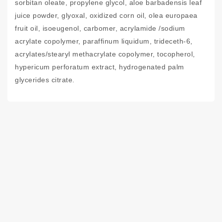
sorbitan oleate, propylene glycol, aloe barbadensis leaf
juice powder, glyoxal, oxidized corn oil, olea europaea
fruit oil, isoeugenol, carbomer, acrylamide /sodium
acrylate copolymer, paraffinum liquidum, trideceth-6,
acrylates/stearyl methacrylate copolymer, tocopherol,
hypericum perforatum extract, hydrogenated palm
glycerides citrate.