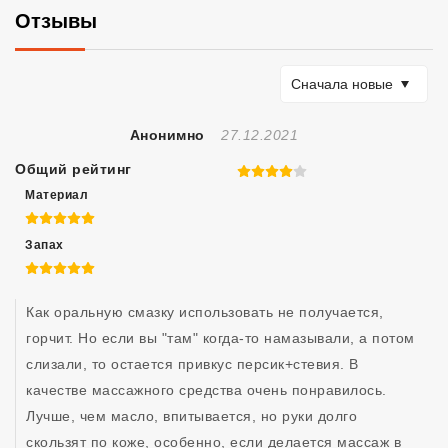
Отзывы
Сортировать по
Сначала новые
Отзыв Создан
Анонимно
27.12.2021
Общий рейтинг
4 из 5
Материал
5 из 5
Запах
5 из 5
Как оральную смазку использовать не получается, 
горчит. Но если вы "там" когда-то намазывали, а потом 
слизали, то остается привкус персик+стевия. В 
качестве массажного средства очень понравилось. 
Лучше, чем масло, впитывается, но руки долго 
скользят по коже, особенно, если делается массаж в 