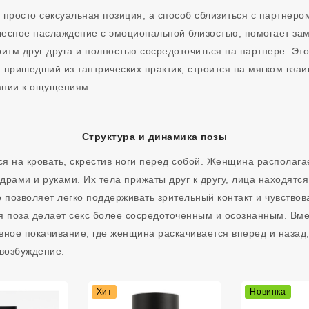
не просто сексуальная позиция, а способ сблизиться с партнеро
есное наслаждение с эмоциональной близостью, помогает зам
ритм друг друга и полностью сосредоточиться на партнере. Это
 пришедший из тантрических практик, строится на мягком вза
ании к ощущениям.
Структура и динамика позы
я на кровать, скрестив ноги перед собой. Женщина располагае
драми и руками. Их тела прижаты друг к другу, лица находятся
о позволяет легко поддерживать зрительный контакт и чувство
я поза делает секс более сосредоточенным и осознанным. Вме
вное покачивание, где женщина раскачивается вперед и назад,
 возбуждение.
Хит
Новинка