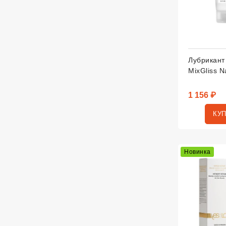
Лубрикант
MixGliss N
1 156 ₽
КУ
Новинка