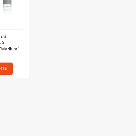
ный
ый
 "Medium"
ИТЬ