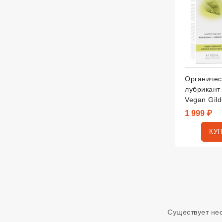
Органичес
лубрикант
Vegan Gild
1 999 ₽
КУ
Существует нес