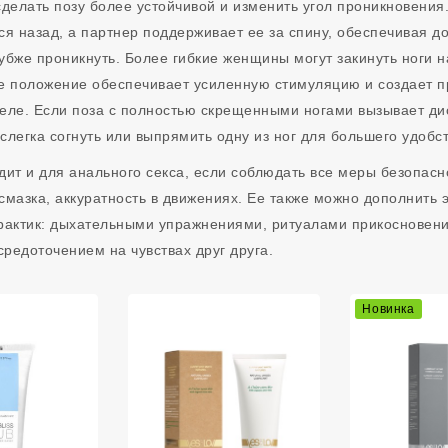
сделать позу более устойчивой и изменить угол проникновени
ся назад, а партнер поддерживает ее за спину, обеспечивая до
убже проникнуть. Более гибкие женщины могут закинуть ноги н
ое положение обеспечивает усиленную стимуляцию и создает п
еле. Если поза с полностью скрещенными ногами вызывает ди
слегка согнуть или выпрямить одну из ног для большего удобст
дит и для анального секса, если соблюдать все меры безопасн
смазка, аккуратность в движениях. Ее также можно дополнить
рактик: дыхательными упражнениями, ритуалами прикосновени
редоточением на чувствах друг друга.
Новинка