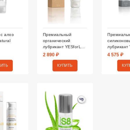
 с алоэ
Премиальный
Премиаль
atural
органический
силиконов
лубрикант YESforL...
лубрикант
2 890 ₽
4 575 ₽
ПИТЬ
КУПИТЬ
КУП