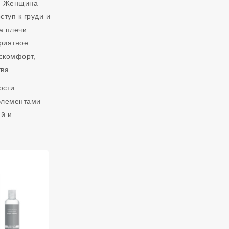
я. Женщина
ступ к груди и
а плечи
риятное
скомфорт,
ва.
ости:
 элементами
й и