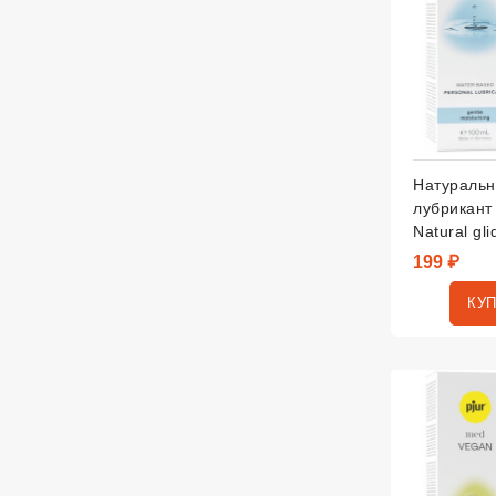
Натураль
лубрикант
Natural gli
199 ₽
КУ