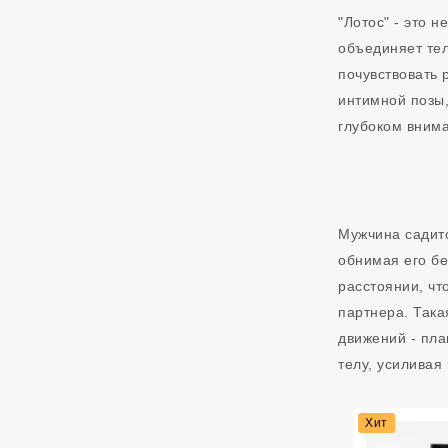
"Лотос" - это 
объединяет тел
почувствовать 
интимной позы,
глубоком вним
Мужчина садитс
обнимая его бе
расстоянии, чт
партнера. Така
движений - пла
телу, усиливая
Хит