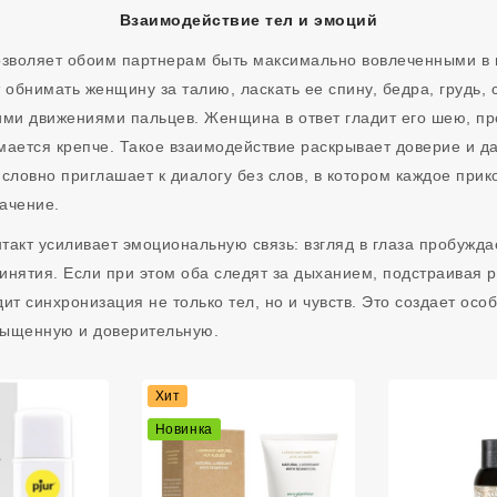
Взаимодействие тел и эмоций
озволяет обоим партнерам быть максимально вовлеченными в 
обнимать женщину за талию, ласкать ее спину, бедра, грудь, 
ими движениями пальцев. Женщина в ответ гладит его шею, пр
мается крепче. Такое взаимодействие раскрывает доверие и 
 словно приглашает к диалогу без слов, в котором каждое при
ачение.
такт усиливает эмоциональную связь: взгляд в глаза пробужд
инятия. Если при этом оба следят за дыханием, подстраивая р
дит синхронизация не только тел, но и чувств. Это создает ос
сыщенную и доверительную.
Хит
Новинка