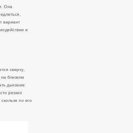
м. Она
едлиться,
т вариант
имодействии и
тся сверху,
 на близком
вать дыхание
сто резких
 скользя по его