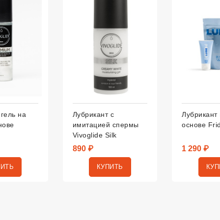
гель на
Лубрикант с
Лубрикант
нове
имитацией спермы
основе Fri
Vivoglide Silk
890 ₽
1 290 ₽
ПИТЬ
КУПИТЬ
КУП