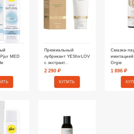
ный
Премиальный
Смазка-пау
 Pjur MED
лубрикант YESforLOV
имитацией
de
с экстракт...
Orgie
2 290 ₽
1 896 ₽
ПИТЬ
КУПИТЬ
КУП