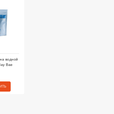
 на водной
day Bae
ИТЬ