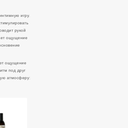
интимную игру.
стимулировать
оводит рукой
дает ощущение
косновение
ает ощущение
итм под друг
обую атмосферу: