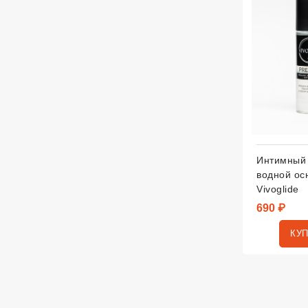
Интимный 
водной ос
Vivoglide
690 ₽
КУ