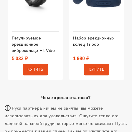
Регулируемое
Набор эрекционных
эрекционное
колец Triooo
виброкольцо Fit Vibe
5 032 ₽
1 980 ₽
КУПИТЬ
КУПИТЬ
Чем хороша эта поза?
①
Руки партнера ничем не заняты, вы можете
использовать их для удовольствия. Ощутите тепло его
ладоней на своей груди, которые мягко ее сжимают. Пусть
он прижмется к вашей спине. Так вы почувствуете его