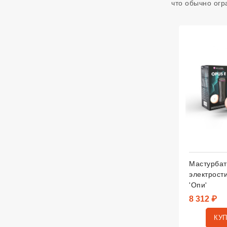
что обычно огр
Мастурбат
электрост
'Опи'
8 312 ₽
КУ