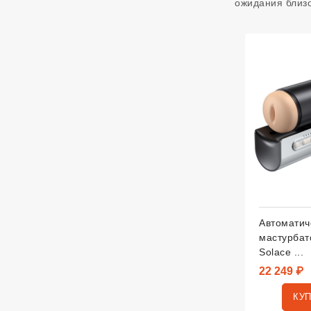
ожидания близо
Автоматич
мастурбат
Solace ...
22 249 ₽
КУ