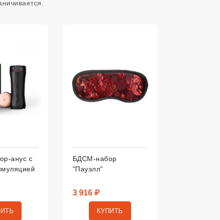
аничивается.
ор-анус с
БДСМ-набор
имуляцией
"Пауэлл"
3 916 ₽
ПИТЬ
КУПИТЬ