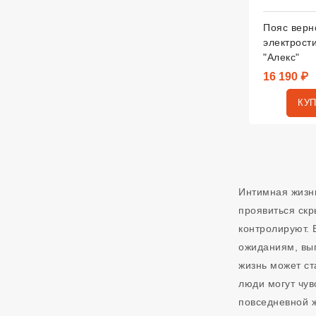
Пояс верн
электрост
"Алекс"
16 190 ₽
КУ
Интимная жизнь
проявиться скр
контролируют.
ожиданиям, вы
жизнь может ст
люди могут чув
повседневной ж