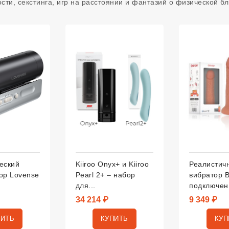
сти, секстинга, игр на расстоянии и фантазий о физической бл
еский
Kiiroo Onyx+ и Kiiroo
Реалистич
ор Lovense
Pearl 2+ – набор
вибратор B
для...
подключен.
34 214 ₽
9 349 ₽
ПИТЬ
КУПИТЬ
КУП