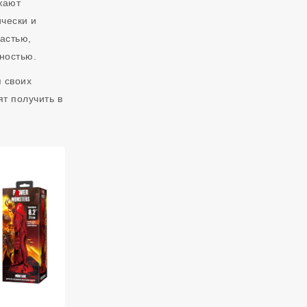
жают
чески и
астью,
ностью.
 своих
ят получить в