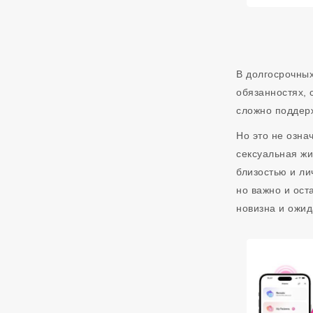
В долгосрочных
обязанностях, 
сложно поддер
Но это не озна
сексуальная жи
близостью и ли
но важно и ост
новизна и ожид
Подарок С За