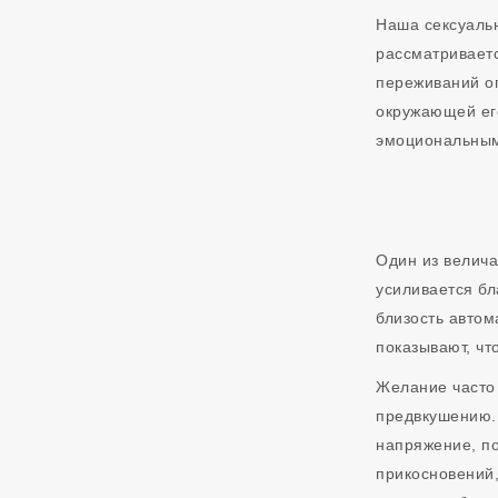
Наша сексуальн
рассматриваетс
переживаний о
окружающей ег
эмоциональным
Один из велича
усиливается бл
близость автом
показывают, чт
Желание часто
предвкушению. 
напряжение, по
прикосновений,