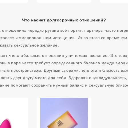
Что насчет долгосрочных отношений?
 отношениях нередко рутина всё портит: партнеры часто погр
стрессе и эмоциональном истощении. Из-за этого со временем
живать сексуальное желание.
чает, что стабильные отношения уничтожают желание. Это говор
знь в паре часто требует определенного баланса между эмоц
чным пространством. Другими словами, теплота и близость ва
авлять друг другу место для себя. Здоровая индивидуальность
ание помогают сохранить нужный баланс и сексуальную близос
казом