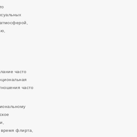
то
ксуальных
 атмосферой,
ью,
елание часто
моциональная
отношения часто
циональному
ское
и,
о время флирта,