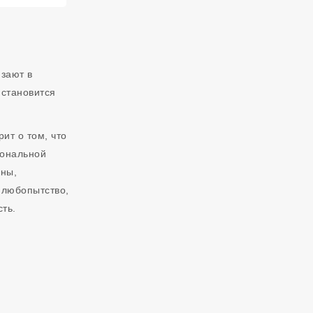
язают в
 становится
ит о том, что
иональной
жны,
, любопытство,
ть.