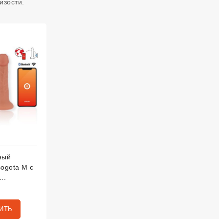
изости.
ный
ogota M с
..
ИТЬ