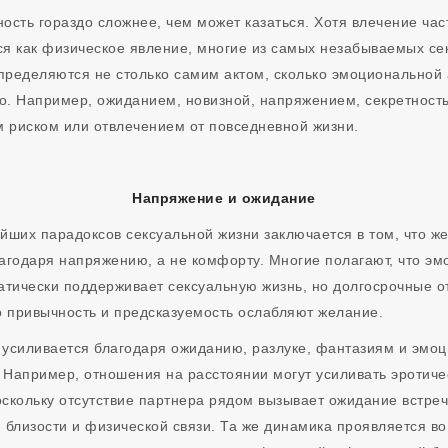
ость гораздо сложнее, чем может казаться. Хотя влечение час
я как физическое явление, многие из самых незабываемых се
пределяются не столько самим актом, сколько эмоциональной
о. Например, ожиданием, новизной, напряжением, секретност
 риском или отвлечением от повседневной жизни.
Напряжение и ожидание
йших парадоксов сексуальной жизни заключается в том, что ж
агодаря напряжению, а не комфорту. Многие полагают, что э
атически поддерживает сексуальную жизнь, но долгосрочные 
о привычность и предсказуемость ослабляют желание.
 усиливается благодаря ожиданию, разлуке, фантазиям и эмо
Например, отношения на расстоянии могут усиливать эротиче
скольку отсутствие партнера рядом вызывает ожидание встреч
 близости и физической связи. Та же динамика проявляется в