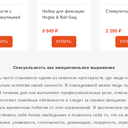
ости с
Набор для фиксации
Стимулято
имуляцией
Hogtie & Ball Gag
8 949 ₽
2 399 ₽
ПИТЬ
КУПИТЬ
КУП
Сексуальность как эмоциональное выражение
 часто становится одним из немногих пространств, где люди 
ытым аспектам своей личности. В повседневной жизни люди т
 В течение дня они выполняют профессиональные роли, отвеч
полняют семейные обязанности и следят за своими эмоциями.
ать временным побегом от этих ограничений. В эротическом п
ствовать себя более свободными и позволить себе то, что не м
изни: уязвимость, спонтанность, доминацию, покорность, игрив