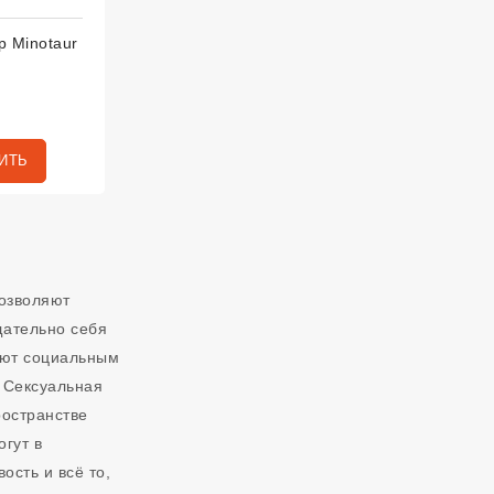
р Minotaur
ИТЬ
позволяют
щательно себя
ают социальным
 Сексуальная
ространстве
огут в
ость и всё то,