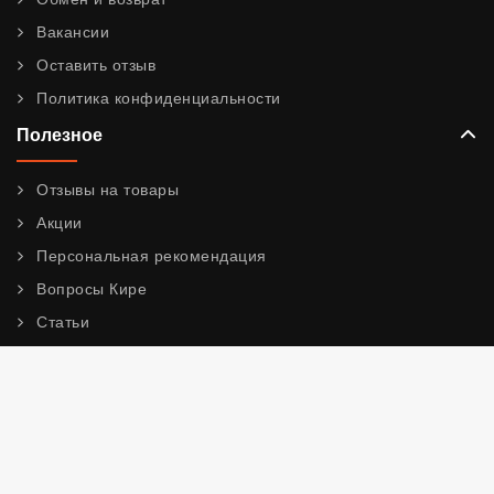
Вакансии
Оставить отзыв
Политика конфиденциальности
Полезное
Отзывы на товары
Акции
Персональная рекомендация
Вопросы Кире
Статьи
Новости
Наши контакты
Адрес
Шоурум (Москва):
ул. Правды 24 стр 3
ежедневно, с 09:00 до 00:00