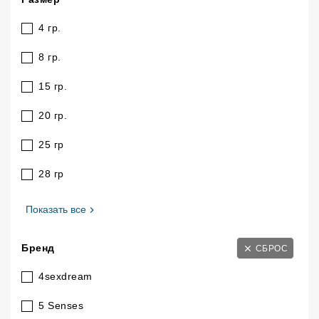
4 гр.
8 гр.
15 гр.
20 гр.
25 гр
28 гр
, Размер
Показать все
Бренд
СБРОС
4sexdream
5 Senses