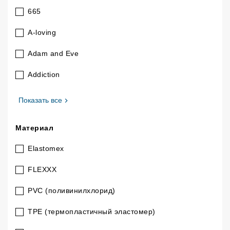
665
A-loving
Adam and Eve
Addiction
, Бренд
Показать все
Материал
Elastomex
FLEXXX
PVC (поливинилхлорид)
TPE (термопластичный эластомер)