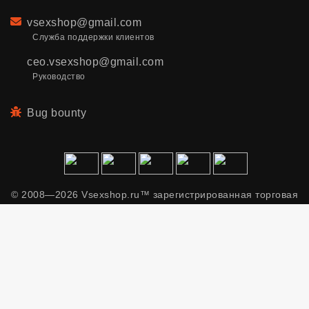
Email
vsexshop@gmail.com
Служба поддержки клиентов
ceo.vsexshop@gmail.com
Руководство
Bug bounty
© 2008—2026 Vsexshop.ru™ зарегистрированная торговая
марка. Сайт содержит материалы только для взрослых.
Применяем рекомендательные технологии.