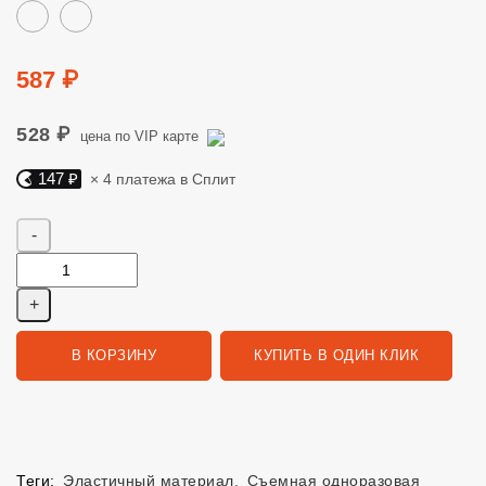
Цвет
Цена
587 ₽
528 ₽
цена по VIP карте
147 ₽
× 4 платежа в Сплит
Яндекс Сплит. 147 руб, 4 платежа в Сплит
Количество
В КОРЗИНУ
КУПИТЬ В ОДИН КЛИК
Теги:
Эластичный материал
,
Съемная одноразовая