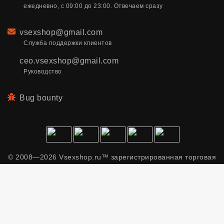
ежедневно, с 09:00 до 23:00. Отвечаем сразу
Email
vsexshop@gmail.com
Служба поддержки клиентов
ceo.vsexshop@gmail.com
Руководство
Bug bounty
© 2008—2026 Vsexshop.ru™ зарегистрированная торговая
марка. Сайт содержит материалы только для взрослых.
Применяем рекомендательные технологии.