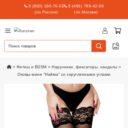
8 (800) 100-76-55
8 (495) 789-42-08
(по России)
(по Москве)
vsexshop.ru
Фетиш и BDSM
Наручники, фиксаторы, кандалы
Оковы-мини "Найма" со скругленными углами
Оковы-мини "Найма" со скругл