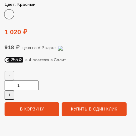
Цвет: Красный
Цвет
Цена
1 020 ₽
918 ₽
цена по VIP карте
255 ₽
× 4 платежа в Сплит
Яндекс Сплит. 255 руб, 4 платежа в Сплит
Количество
В КОРЗИНУ
КУПИТЬ В ОДИН КЛИК