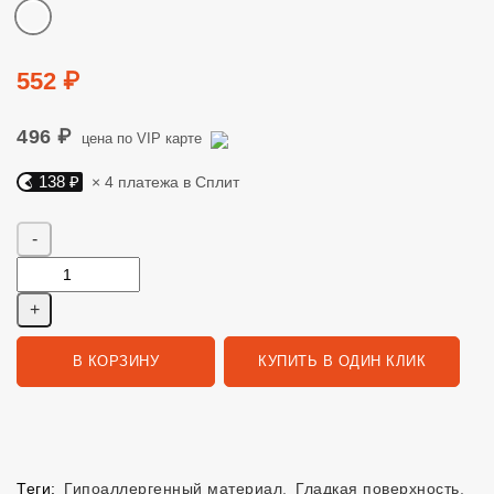
Цвет
Цена
552 ₽
496 ₽
цена по VIP карте
138 ₽
× 4 платежа в Сплит
Яндекс Сплит. 138 руб, 4 платежа в Сплит
Количество
В КОРЗИНУ
КУПИТЬ В ОДИН КЛИК
Теги:
Гипоаллергенный материал
,
Гладкая поверхность
,