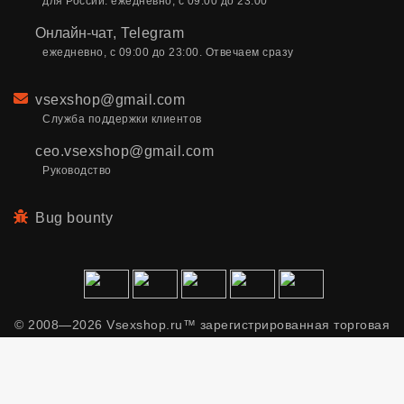
для России. ежедневно, с 09:00 до 23:00
Онлайн-чат
,
Telegram
ежедневно, с 09:00 до 23:00. Отвечаем сразу
Email
vsexshop@gmail.com
Служба поддержки клиентов
ceo.vsexshop@gmail.com
Руководство
Bug bounty
© 2008—2026 Vsexshop.ru™ зарегистрированная торговая
марка. Сайт содержит материалы только для взрослых.
Применяем рекомендательные технологии.