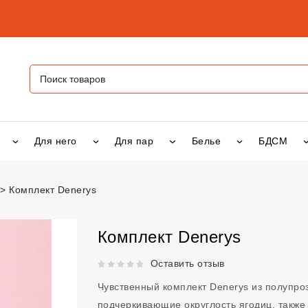
Для него
Для пар
Белье
БДСМ
Комплект Denerys
ys
vsexshop.ru
Комплект Denerys
Рейтинг 5 из 5.
Оставить отзыв
Чувственный комплект Denerys из полупро
подчеркивающие округлость ягодиц, также