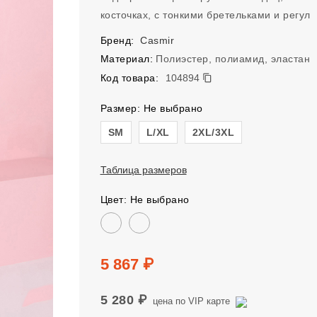
косточках, с тонкими бретельками и регул
Бренд:
Casmir
Материал:
Полиэстер, полиамид, эластан
104894
Код товара:
104894
Размер: Не выбрано
Размер
SM
L/XL
2XL/3XL
Таблица размеров
Цвет: Не выбрано
Цвет
Цена
5 867 ₽
5 280 ₽
цена по VIP карте