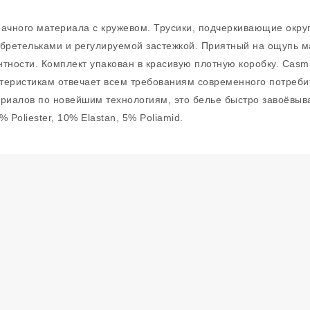
рачного материала с кружевом. Трусики, подчеркивающие окру
и бретельками и регулируемой застежкой. Приятный на ощупь м
тности. Комплект упакован в красивую плотную коробку. Casmi
ктеристикам отвечает всем требованиям современного потребит
ериалов по новейшим технологиям, это белье быстро завоёвыва
Poliester, 10% Elastan, 5% Poliamid.