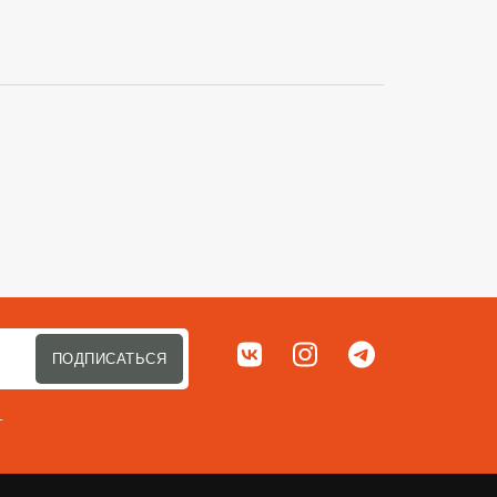
Сортировать п
Мы в соц. сетях
ВКонтакте
Instagram
Telegram
ПОДПИСАТЬСЯ
т