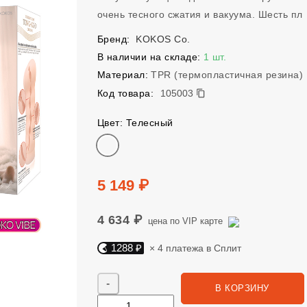
очень тесного сжатия и вакуума. Шесть пл
Бренд:
KOKOS Co.
В наличии на складе:
1 шт.
Материал:
TPR (термопластичная резина)
105003
Код товара:
105003
Цвет: Телесный
Цвет
Цена
5 149 ₽
4 634 ₽
цена по VIP карте
1288 ₽
× 4 платежа в Сплит
Яндекс Сплит. 1288 руб, 4 платежа в Сплит
Количество
В КОРЗИНУ