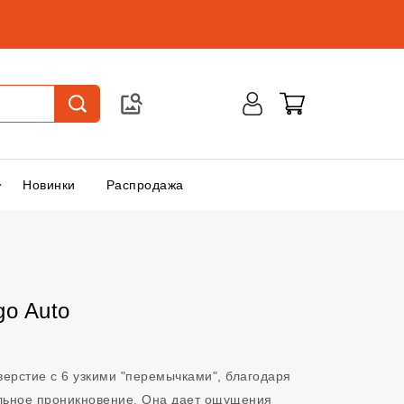
Новинки
Распродажа
go Auto
верстие с 6 узкими "перемычками", благодаря
льное проникновение. Она дает ощущения