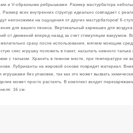
ами и V-образными ребрышками. Размер мастурбатора небольш
и. Размер всех внутренних структур идеально совпадает с реа
дут непохожими на ощущения от других мастурбаторов! 6-ступ
щения для вашего пениса. Вертикальный кармашек для воздуха
й от движений вперед-назад за счет стимуляции вакуумом. Вс
желательно сразу после использования, мягким моющим средс
стую секс игрушку положить в пакет, насыпать немного талька 
ки с тальком. Хранить в темном месте, при температуре не в
снове. Лубриканты на жировой основе повредят материал. Вним
и игрушками без упаковки, так как это может вызвать химичес
елие может просто растаять. В комплект входит перезаряжае
неля: 16 см.