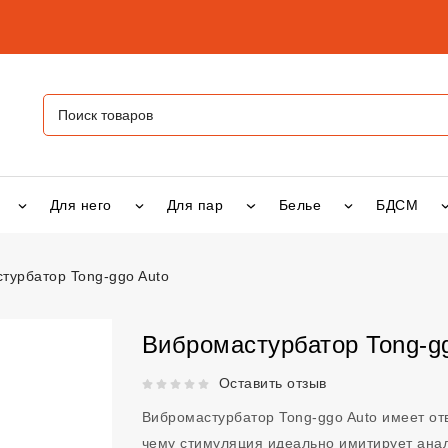
Для него
Для пар
Белье
БДСМ
турбатор Tong-ggo Auto
р Tong-ggo Auto
vsexshop.ru
Вибромастурбатор Tong-g
Рейтинг 5 из 5.
Оставить отзыв
Вибромастурбатор Tong-ggo Auto имеет от
чему стимуляция идеально имитирует ана