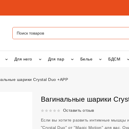
Для него
Для пар
Белье
БДСМ
нальные шарики Crystal Duo +APP
ики Crystal Duo +APP
vsexshop.ru
Вагинальные шарики Crys
Рейтинг 5 из 5.
Оставить отзыв
Если вы хотите развить интимные мышцы и
"Crystal Duo" от "Magic Motion" для вас. 