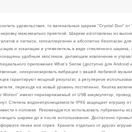
илить удовольствие, то вагинальные шарики "Crystal Duo" от 
нировку максимально приятной. Шарики изготовлены из высоко
алатов и латекса, гипоаллергенен и абсолютно безопасен для
сации и эскалации и утяжелитель в виде стеклянного шарика,
" оснащены удобным хвостиком, делающим извлечение и упра
циального приложения What’s Sense (доступно для Android и
твенные, синхронизировать вибрации с вашей любимой музыкой
яцев гарантируют мощный результат, а регулярное использова
ителя, переходя на новый уровень постепенно. Кнопка включе
c Motion" имеют перезаряжаемый от USB аккумулятор, провод в
нут. Степень водонепроницаемости IPX6 защищает игрушку от 
ивести к поломке. Рекомендуется использовать лубриканты ис
очищать шарики до и после использования. Достаточно промыт
формате пенки или спрея. Храните отдельно от других игрушек