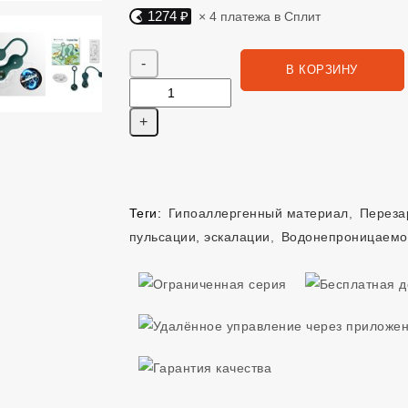
1274 ₽
× 4 платежа в Сплит
Яндекс Сплит. 1274 руб, 4 платежа в Сплит
Количество
В КОРЗИНУ
Теги:
Гипоаллергенный материал
,
Переза
пульсации, эскалации
,
Водонепроницаемос