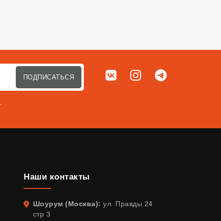
Мы в соц. сетях
ВКонтакте
Instagram
Telegram
ПОДПИСАТЬСЯ
т
Наши контакты
Шоурум (Москва):
ул. Правды 24
Адрес
стр 3