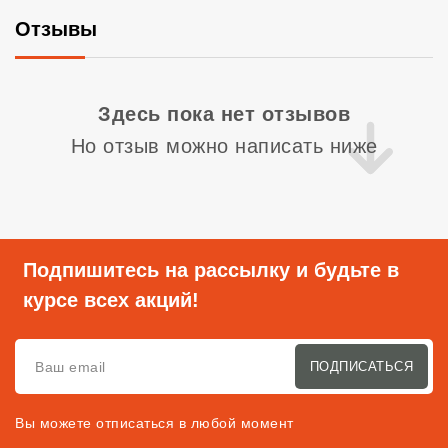
Отзывы
Со
Здесь пока нет отзывов
Но отзыв можно написать ниже
Подпишитесь на рассылку и будьте в
курсе всех акций!
ПОДПИСАТЬСЯ
Вы можете отписаться в любой момент