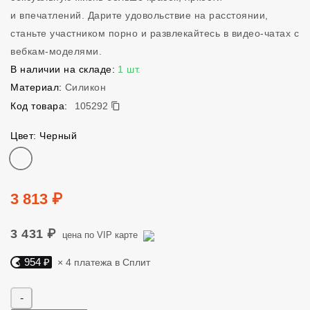
и впечатлений. Дарите удовольствие на расстоянии,
станьте участником порно и развлекайтесь в видео-чатах с
вебкам-моделями.
В наличии на складе:
1 шт.
Материал:
Силикон
105292
Код товара:
105292
Цвет: Черный
Цвет
Цена
3 813 ₽
3 431 ₽
цена по VIP карте
954 ₽
× 4 платежа в Сплит
Яндекс Сплит. 954 руб, 4 платежа в Сплит
Количество