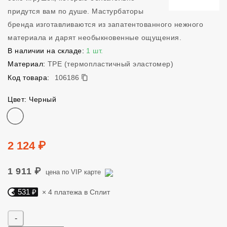
придутся вам по душе. Мастурбаторы
бренда изготавливаются из запатентованного нежного
материала и дарят необыкновенные ощущения.
В наличии на складе:
1 шт.
Материал:
TPE (термопластичный эластомер)
106186
Код товара:
106186
Цвет: Черный
Цвет
Цена
2 124 ₽
1 911 ₽
цена по VIP карте
531 ₽
× 4 платежа в Сплит
Яндекс Сплит. 531 руб, 4 платежа в Сплит
Количество