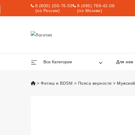
8 (800) 100-76-55
8 (495) 789-42-08
(по России)
(по Москве)
Все Категории
Для нее
vsexshop.ru
Фетиш и BDSM
Пояса верности
Мужской
Мужской пояс ве