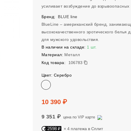
усиливает возбуждение до взрывоопасных
Бренд:
BLUE line
BlueLine – американский бренд, занимаю
высококачественного эротического белья д
для мужского удовольствия.
В наличии на складе:
1 шт.
Материал:
Металл
106783
Код товара:
106783
Цвет: Серебро
Цвет
Цена
10 390 ₽
9 351 ₽
цена по VIP карте
2598 ₽
× 4 платежа в Сплит