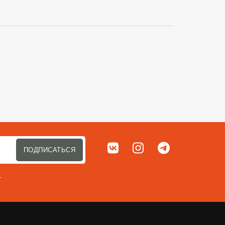
Сортировать п
Мы в соц. сетях
ВКонтакте
Instagram
Telegram
ПОДПИСАТЬСЯ
т