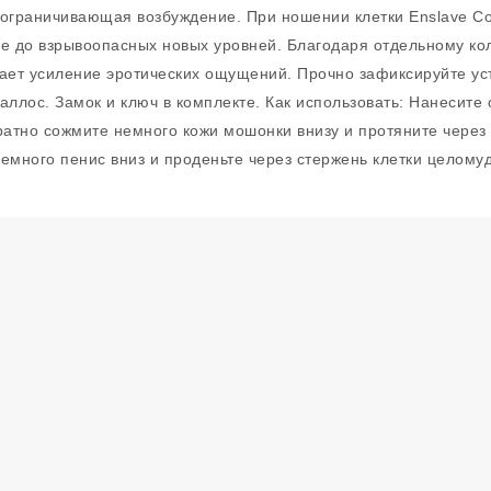
 ограничивающая возбуждение. При ношении клетки Enslave Co
 до взрывоопасных новых уровней. Благодаря отдельному кольц
ает усиление эротических ощущений. Прочно зафиксируйте ус
аллос. Замок и ключ в комплекте. Как использовать: Нанесите 
ратно сожмите немного кожи мошонки внизу и протяните через
немного пенис вниз и проденьте через стержень клетки целому