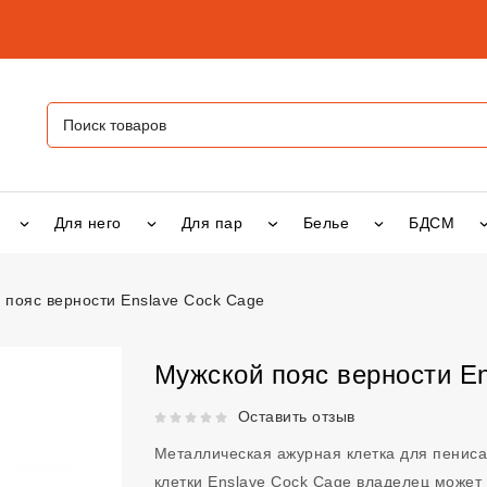
Для него
Для пар
Белье
БДСМ
 пояс верности Enslave Cock Cage
рности Enslave Cock Cage
vsexshop.ru
Мужской пояс верности En
Рейтинг 5 из 5.
Оставить отзыв
Металлическая ажурная клетка для пенис
клетки Enslave Cock Cage владелец может