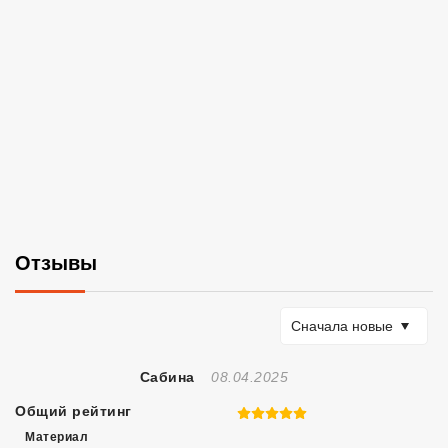
Отзывы
Сортировать по
Сначала новые
Отзыв Создан
Сабина
08.04.2025
Общий рейтинг
5 из 5
Материал