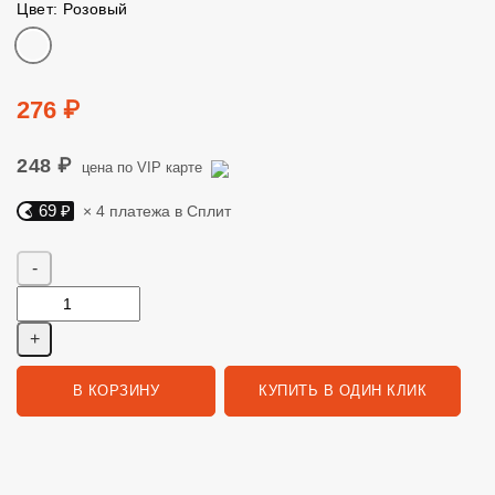
Цвет: Розовый
Цвет
Цена
276 ₽
248 ₽
цена по VIP карте
69 ₽
× 4 платежа в Сплит
Яндекс Сплит. 69 руб, 4 платежа в Сплит
Количество
В КОРЗИНУ
КУПИТЬ В ОДИН КЛИК