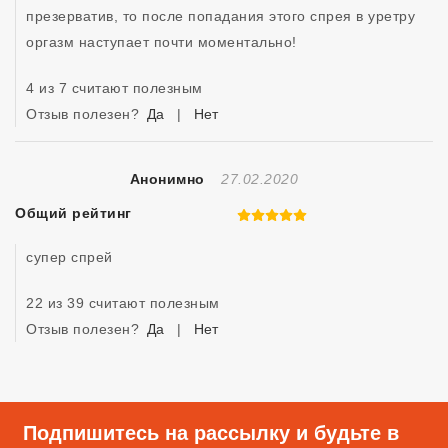
презерватив, то после попадания этого спрея в уретру 
оргазм наступает почти моментально!
4 из 7 считают полезным
Отзыв полезен?
Да
|
Нет
Отзыв Создан
Анонимно
27.02.2020
Общий рейтинг
5 из 5
супер спрей 
22 из 39 считают полезным
Отзыв полезен?
Да
|
Нет
Подпишитесь на рассылку и будьте в