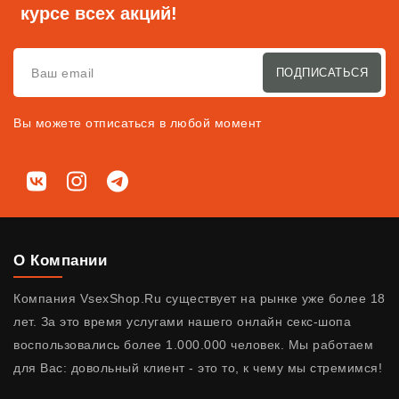
курсе всех акций!
ПОДПИСАТЬСЯ
Вы можете отписаться в любой момент
Мы в соц. сетях
ВКонтакте
Instagram
Telegram
О Компании
Компания VsexShop.Ru существует на рынке уже более 18
лет. За это время услугами нашего онлайн секс-шопа
воспользовались более 1.000.000 человек. Мы работаем
для Вас: довольный клиент - это то, к чему мы стремимся!