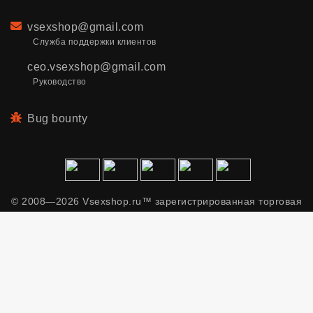
Email
vsexshop@gmail.com
Служба поддержки клиентов
ceo.vsexshop@gmail.com
Руководство
Bug bounty
© 2008—2026 Vsexshop.ru™ зарегистрированная торговая
марка. Сайт содержит материалы только для взрослых.
Применяем рекомендательные технологии.