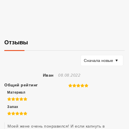
Отзывы
Сортировать по
Сначала новые
Отзыв Создан
Иван
08.08.2022
Общий рейтинг
5 из 5
Материал
5 из 5
Запах
5 из 5
Моей жене очень понравился! И если капнуть в 