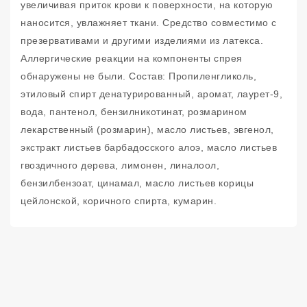
увеличивая приток крови к поверхности, на которую
наносится, увлажняет ткани. Средство совместимо с
презервативами и другими изделиями из латекса.
Аллергические реакции на компоненты спрея
обнаружены не были. Состав: Пропиленгликоль,
этиловый спирт денатурированный, аромат, лаурет-9,
вода, пантенол, бензилникотинат, розмарином
лекарственный (розмарин), масло листьев, эвгенол,
экстракт листьев барбадосского алоэ, масло листьев
гвоздичного дерева, лимонен, линалоол,
бензилбензоат, цинамал, масло листьев корицы
цейлонской, коричного спирта, кумарин.