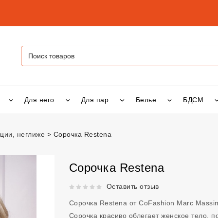
Для него
Для пар
Белье
БДСМ
ции, неглиже
Сорочка Restena
a
vsexshop.ru
Сорочка Restena
Рейтинг 5 из 5.
Оставить отзыв
Сорочка Restena от CoFashion Marc Massi
Сорочка красиво облегает женское тело, п