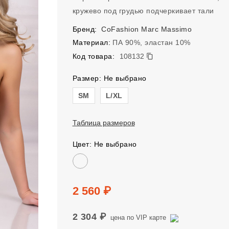
кружево под грудью подчеркивает тали
Бренд:
CoFashion Marc Massimo
Материал:
ПА 90%, эластан 10%
108132
Код товара:
108132
Размер: Не выбрано
Размер
SM
L/XL
Таблица размеров
Цвет: Не выбрано
Цвет
Цена
2 560 ₽
2 304 ₽
цена по VIP карте