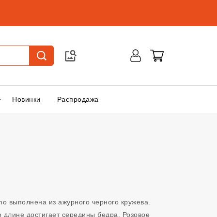
Новинки
Распродажа
mo выполнена из ажурного черного кружева.
о длине достигает середины бедра. Розовое