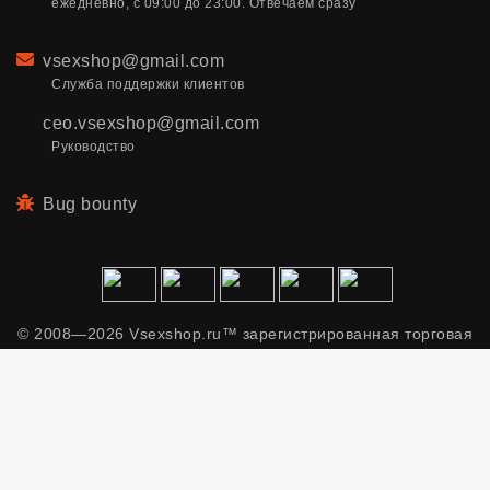
ежедневно, с 09:00 до 23:00. Отвечаем сразу
Email
vsexshop@gmail.com
Служба поддержки клиентов
ceo.vsexshop@gmail.com
Руководство
Bug bounty
© 2008—2026 Vsexshop.ru™ зарегистрированная торговая
марка. Сайт содержит материалы только для взрослых.
Применяем рекомендательные технологии.