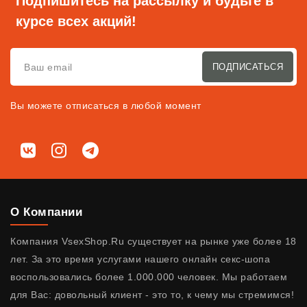
Подпишитесь на рассылку и будьте в
курсе всех акций!
ПОДПИСАТЬСЯ
Вы можете отписаться в любой момент
Мы в соц. сетях
ВКонтакте
Instagram
Telegram
О Компании
Компания VsexShop.Ru существует на рынке уже более 18
лет. За это время услугами нашего онлайн секс-шопа
воспользовались более 1.000.000 человек. Мы работаем
для Вас: довольный клиент - это то, к чему мы стремимся!