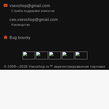
Email
vsexshop@gmail.com
Служба поддержки клиентов
ceo.vsexshop@gmail.com
Руководство
Bug bounty
© 2008—2026 Vsexshop.ru™ зарегистрированная торговая
марка. Сайт содержит материалы только для взрослых.
Применяем рекомендательные технологии.