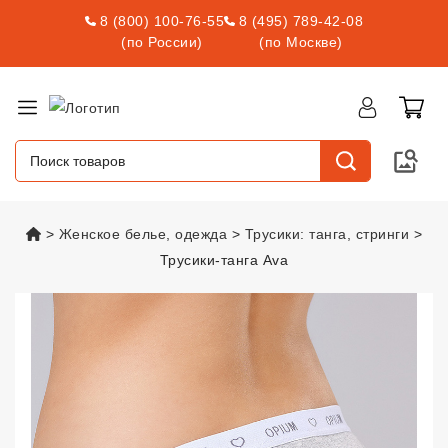
8 (800) 100-76-55
8 (495) 789-42-08
(по России)
(по Москве)
vsexshop.ru
Женское белье, одежда
Трусики: танга, стринги
Трусики-танга Ava
Трусики-танга Ava
vsexshop.ru