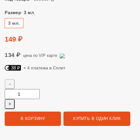
Размер: 3 мл.
Размер
3 мл.
Цена
149 ₽
134 ₽
цена по VIP карте
38 ₽
× 4 платежа в Сплит
Яндекс Сплит. 38 руб, 4 платежа в Сплит
Количество
В КОРЗИНУ
КУПИТЬ В ОДИН КЛИК