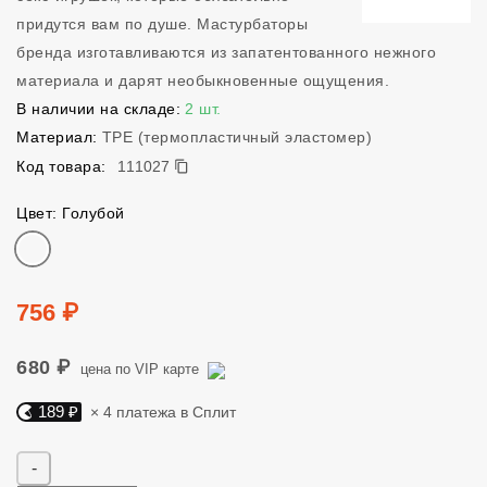
придутся вам по душе. Мастурбаторы
бренда изготавливаются из запатентованного нежного
материала и дарят необыкновенные ощущения.
В наличии на складе:
2 шт.
Материал:
TPE (термопластичный эластомер)
111027
Код товара:
111027
Цвет: Голубой
Цвет
Цена
756 ₽
680 ₽
цена по VIP карте
189 ₽
× 4 платежа в Сплит
Яндекс Сплит. 189 руб, 4 платежа в Сплит
Количество