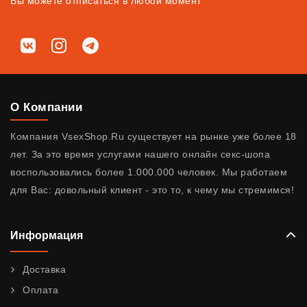
Вы можете отписаться в любой момент
Мы в соц. сетях
ВКонтакте
Instagram
Telegram
О Компании
Компания VsexShop.Ru существует на рынке уже более 18
лет. За это время услугами нашего онлайн секс-шопа
воспользовались более 1.000.000 человек. Мы работаем
для Вас: довольный клиент - это то, к чему мы стремимся!
Информация
Доставка
Оплата