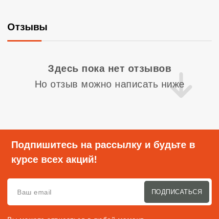
Отзывы
Со
Здесь пока нет отзывов
Но отзыв можно написать ниже
Подпишитесь на рассылку и будьте в
курсе всех акций!
ПОДПИСАТЬСЯ