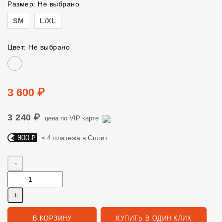
Размер: Не выбрано
Размер
SM
L/XL
Цвет: Не выбрано
Цвет
Цена
3 600 ₽
3 240 ₽
цена по VIP карте
900 ₽
× 4 платежа в Сплит
Яндекс Сплит. 900 руб, 4 платежа в Сплит
Количество
В КОРЗИНУ
КУПИТЬ В ОДИН КЛИК