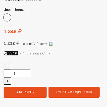
Цвет: Черный
Цвет
Цена
1 348 ₽
1 213 ₽
цена по VIP карте
337 ₽
× 4 платежа в Сплит
Яндекс Сплит. 337 руб, 4 платежа в Сплит
Количество
В КОРЗИНУ
КУПИТЬ В ОДИН КЛИК