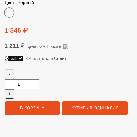
Цвет: Черный
Цвет
Цена
1 346 ₽
1 211 ₽
цена по VIP карте
337 ₽
× 4 платежа в Сплит
Яндекс Сплит. 337 руб, 4 платежа в Сплит
Количество
В КОРЗИНУ
КУПИТЬ В ОДИН КЛИК