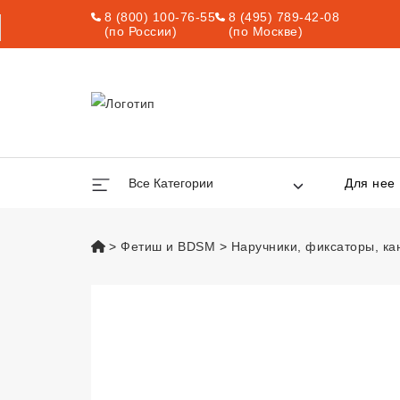
8 (800) 100-76-55
8 (495) 789-42-08
(по России)
(по Москве)
Все Категории
Для нее
vsexshop.ru
Фетиш и BDSM
Наручники, фиксаторы, к
Однослойные на