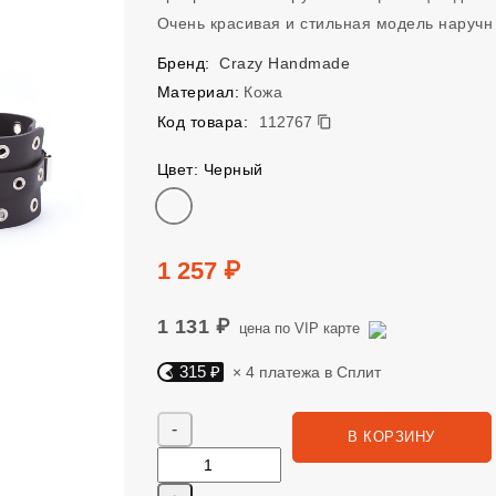
Очень красивая и стильная модель наручн
Бренд:
Crazy Handmade
Материал:
Кожа
112767
Код товара:
112767
Цвет: Черный
Цвет
Цена
1 257 ₽
1 131 ₽
цена по VIP карте
315 ₽
× 4 платежа в Сплит
Яндекс Сплит. 315 руб, 4 платежа в Сплит
Количество
В КОРЗИНУ