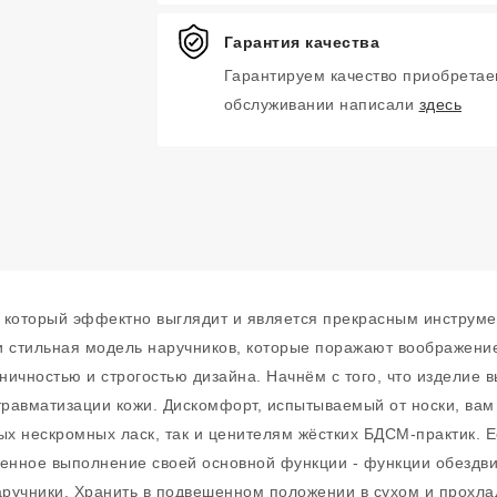
Гарантия качества
Гарантируем качество приобретае
обслуживании написали
здесь
р, который эффектно выглядит и является прекрасным инстру
и стильная модель наручников, которые поражают воображени
оничностью и строгостью дизайна. Начнём с того, что изделие
равматизации кожи. Дискомфорт, испытываемый от носки, вам н
 нескромных ласк, так и ценителям жёстких БДСМ-практик. Ес
венное выполнение своей основной функции - функции обездви
аручники. Хранить в подвешенном положении в сухом и прохла