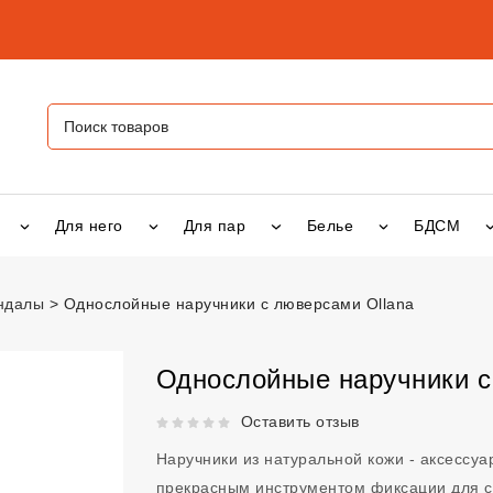
Для него
Для пар
Белье
БДСМ
андалы
Однослойные наручники с люверсами Ollana
ручники с люверсами Ollana
vsexshop.ru
Однослойные наручники с
Рейтинг 5 из 5.
Оставить отзыв
Наручники из натуральной кожи - аксессуа
прекрасным инструментом фиксации для 