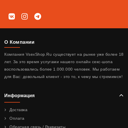
Мы в соц. сетях
ВКонтакте
Instagram
Telegram
О Компании
Компания VsexShop.Ru существует на рынке уже более 18
лет. За это время услугами нашего онлайн секс-шопа
воспользовались более 1.000.000 человек. Мы работаем
для Вас: довольный клиент - это то, к чему мы стремимся!
Информация
Доставка
Оплата
Обратная связь / Реквизиты