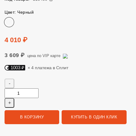
Цвет: Черный
Цвет
Цена
4 010 ₽
3 609 ₽
цена по VIP карте
1003 ₽
× 4 платежа в Сплит
Яндекс Сплит. 1003 руб, 4 платежа в Сплит
Количество
В КОРЗИНУ
КУПИТЬ В ОДИН КЛИК