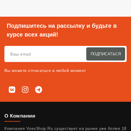
Подпишитесь на рассылку и будьте в
курсе всех акций!
ПОДПИСАТЬСЯ
Вы можете отписаться в любой момент
Мы в соц. сетях
ВКонтакте
Instagram
Telegram
О Компании
Компания VsexShop.Ru существует на рынке уже более 18