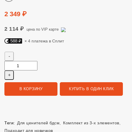
Цена
2 349 ₽
2 114 ₽
цена по VIP карте
588 ₽
× 4 платежа в Сплит
Яндекс Сплит. 588 руб, 4 платежа в Сплит
Количество
В КОРЗИНУ
КУПИТЬ В ОДИН КЛИК
Теги:
Для ценителей бдсм
,
Комплект из 3-х элементов
,
Подходит для новичков