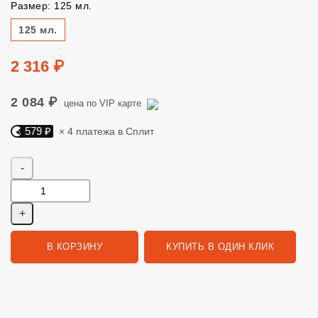
Размер: 125 мл.
Размер
125 мл.
Цена
2 316 ₽
2 084 ₽
цена по VIP карте
579 ₽
× 4 платежа в Сплит
Яндекс Сплит. 579 руб, 4 платежа в Сплит
Количество
В КОРЗИНУ
КУПИТЬ В ОДИН КЛИК