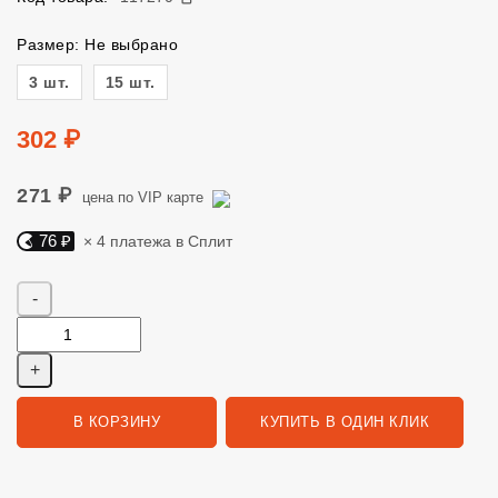
Размер: Не выбрано
Размер
3 шт.
15 шт.
Цена
302 ₽
271 ₽
цена по VIP карте
76 ₽
× 4 платежа в Сплит
Яндекс Сплит. 76 руб, 4 платежа в Сплит
Количество
В КОРЗИНУ
КУПИТЬ В ОДИН КЛИК