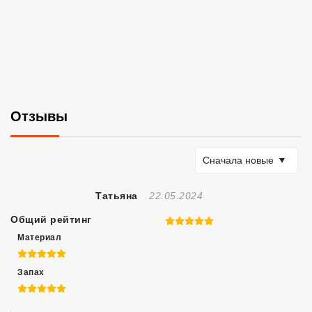
Отзывы
Сортировать по
Сначала новые
Отзыв Создан
Татьяна
22.05.2024
Общий рейтинг
5 из 5
Материал
5 из 5
Запах
5 из 5