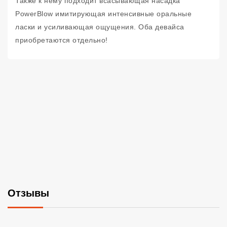
Также к нему подходит всасывающая насадка
PowerBlow имитирующая интенсивные оральные
ласки и усиливающая ощущения. Оба девайса
приобретаются отдельно!
Отзывы
Со