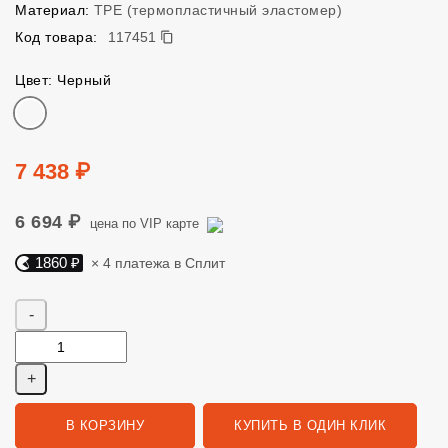
Материал:
TPE (термопластичный эластомер)
117451
Код товара:
117451
Цвет: Черный
Цвет
Цена
7 438 ₽
6 694 ₽
цена по VIP карте
1860 ₽
× 4 платежа в Сплит
Яндекс Сплит. 1860 руб, 4 платежа в Сплит
Количество
В КОРЗИНУ
КУПИТЬ В ОДИН КЛИК