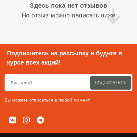
Здесь пока нет отзывов
Но отзыв можно написать ниже
Подпишитесь на рассылку и будьте в
курсе всех акций!
ПОДПИСАТЬСЯ
Вы можете отписаться в любой момент
Мы в соц. сетях
ВКонтакте
Instagram
Telegram