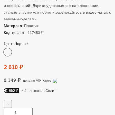
и впечатлений. Дарите удовольствие на расстоянии,
станьте участником порно и развлекайтесь в видео-чатах с
вебкам-моделями.
Материал:
Пластик
117453
Код товара:
117453
Цвет: Черный
Цвет
Цена
2 610 ₽
2 349 ₽
цена по VIP карте
653 ₽
× 4 платежа в Сплит
Яндекс Сплит. 653 руб, 4 платежа в Сплит
Количество