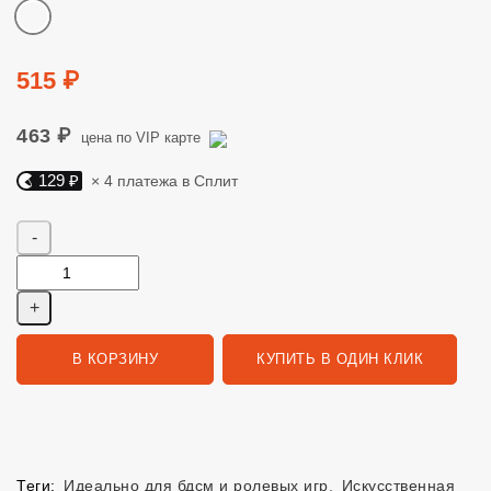
Цвет
Цена
515 ₽
463 ₽
цена по VIP карте
129 ₽
× 4 платежа в Сплит
Яндекс Сплит. 129 руб, 4 платежа в Сплит
Количество
В КОРЗИНУ
КУПИТЬ В ОДИН КЛИК
Теги:
Идеально для бдсм и ролевых игр
,
Искусственная