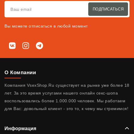
ПОДПИСАТЬСЯ
Вы можете отписаться в любой момент
Мы в соц. сетях
ВКонтакте
Instagram
Telegram
О Компании
Компания VsexShop.Ru существует на рынке уже более 18
лет. За это время услугами нашего онлайн секс-шопа
воспользовались более 1.000.000 человек. Мы работаем
для Вас: довольный клиент - это то, к чему мы стремимся!
Информация