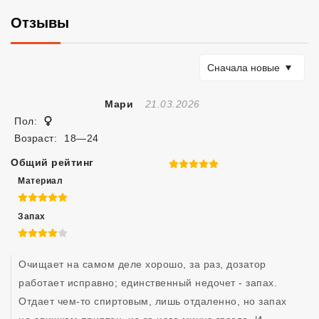
Отзывы
Сортировать по
Сначала новые
Отзыв Создан
Мари
21.03.2026
Женщина
Пол:
Возраст:
18—24
Общий рейтинг
5 из 5
Материал
5 из 5
Запах
4 из 5
Очищает на самом деле хорошо, за раз, дозатор 
работает исправно; единственный недочет - запах. 
Отдает чем-то спиртовым, лишь отдаленно, но запах 