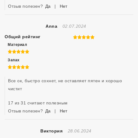
Отзыв полезен?
Да
|
Нет
Отзыв Создан
Anna
02.07.2024
Общий рейтинг
5 из 5
Материал
5 из 5
Запах
5 из 5
Все ок, быстро сохнет, не оставляет пятен и хорошо 
чистит 
17 из 31 считают полезным
Отзыв полезен?
Да
|
Нет
Отзыв Создан
Виктория
28.06.2024