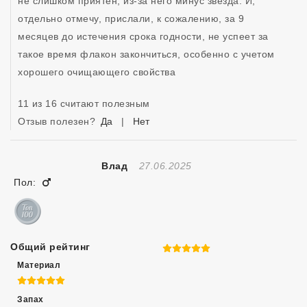
не слишком приятен, из-за него минус звезда. И, 
отдельно отмечу, прислали, к сожалению, за 9 
месяцев до истечения срока годности, не успеет за 
такое время флакон закончиться, особенно с учетом 
хорошего очищающего свойства
11 из 16 считают полезным
Отзыв полезен?
Да
|
Нет
Отзыв Создан
Влад
27.06.2025
Мужчина
Пол:
Общий рейтинг
5 из 5
Материал
5 из 5
Запах