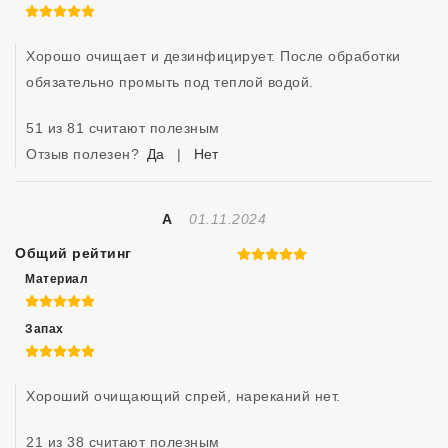
5 из 5
Хорошо очищает и дезинфицирует. После обработки 
обязательно промыть под теплой водой.
51 из 81 считают полезным
Отзыв полезен?
Да
|
Нет
Отзыв Создан
А
01.11.2024
Общий рейтинг
5 из 5
Материал
5 из 5
Запах
5 из 5
Хороший очищающий спрей, нареканий нет.
21 из 38 считают полезным