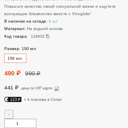
Повысьте качество своей сексуальной жизни и ощутите
волнующее блаженство вместе с Vivoglide!
В наличии на складе:
4 шт.
Материал:
На водной основе
118432
Код товара:
118432
Размер: 150 мл.
Размер
150 мл.
Цена
Цена без скидки
490 ₽
990 ₽
441 ₽
цена по VIP карте
123 ₽
× 4 платежа в Сплит
Яндекс Сплит. 123 руб, 4 платежа в Сплит
Количество