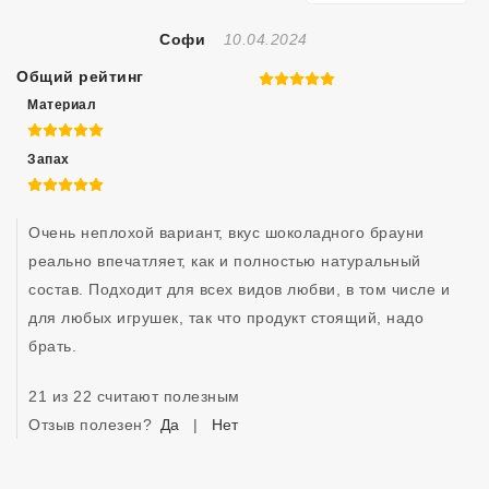
Отзыв Создан
Софи
10.04.2024
Общий рейтинг
5 из 5
Материал
5 из 5
Запах
5 из 5
Очень неплохой вариант, вкус шоколадного брауни 
реально впечатляет, как и полностью натуральный 
состав. Подходит для всех видов любви, в том числе и 
для любых игрушек, так что продукт стоящий, надо 
брать.
21 из 22 считают полезным
Отзыв полезен?
Да
|
Нет