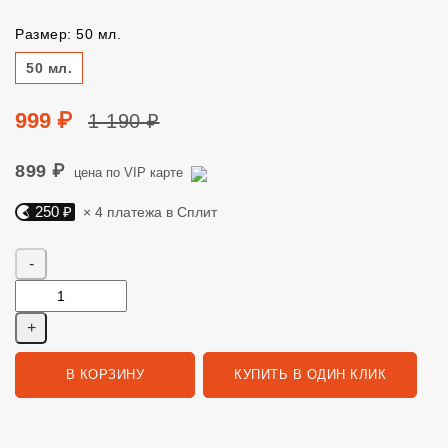
Размер: 50 мл.
Размер
50 мл.
Цена
Цена без скидки
999 ₽
1 190 ₽
899 ₽
цена по VIP карте
250 ₽
× 4 платежа в Сплит
Яндекс Сплит. 250 руб, 4 платежа в Сплит
Количество
В КОРЗИНУ
КУПИТЬ В ОДИН КЛИК