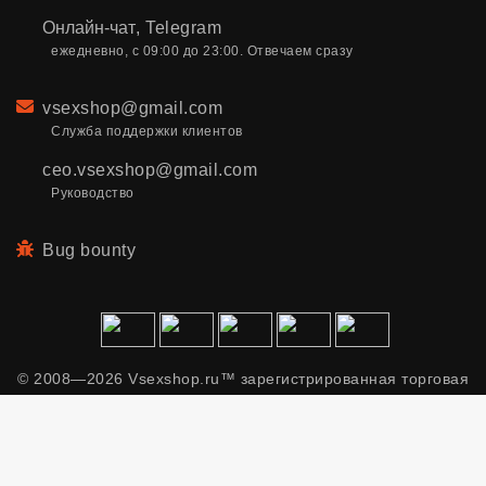
Онлайн-чат
,
Telegram
ежедневно, с 09:00 до 23:00. Отвечаем сразу
Email
vsexshop@gmail.com
Служба поддержки клиентов
ceo.vsexshop@gmail.com
Руководство
Bug bounty
© 2008—2026 Vsexshop.ru™ зарегистрированная торговая
марка. Сайт содержит материалы только для взрослых.
Применяем рекомендательные технологии.