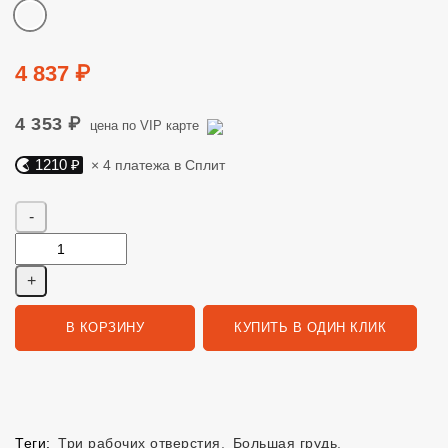
Цвет
Цена
4 837 ₽
4 353 ₽
цена по VIP карте
1210 ₽
× 4 платежа в Сплит
Яндекс Сплит. 1210 руб, 4 платежа в Сплит
Количество
В КОРЗИНУ
КУПИТЬ В ОДИН КЛИК
Теги:
Три рабочих отверстия
,
Большая грудь
,