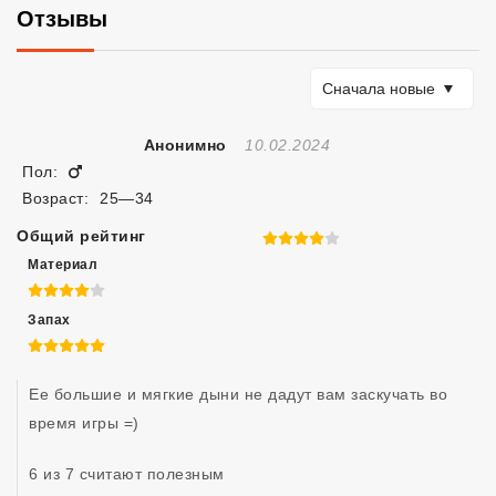
Отзывы
Сортировать по
Сначала новые
Отзыв Создан
Анонимно
10.02.2024
Мужчина
Пол:
Возраст:
25—34
Общий рейтинг
4 из 5
Материал
4 из 5
Запах
5 из 5
Ее большие и мягкие дыни не дадут вам заскучать во 
время игры =)
6 из 7 считают полезным