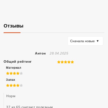
Отзывы
Сортировать по
Сначала новые
Отзыв Создан
Антон
28.04.2025
Общий рейтинг
5 из 5
Материал
4 из 5
Запах
4 из 5
Норм
37 из 65 считают полезным