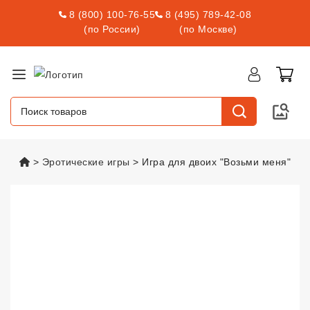
8 (800) 100-76-55
8 (495) 789-42-08
(по России)
(по Москве)
vsexshop.ru
Эротические игры
Игра для двоих "Возьми меня"
Игра для двоих "Возьми меня"
v