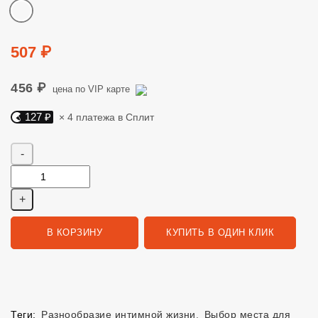
Цвет
Цена
507 ₽
456 ₽
цена по VIP карте
127 ₽
× 4 платежа в Сплит
Яндекс Сплит. 127 руб, 4 платежа в Сплит
Количество
В КОРЗИНУ
КУПИТЬ В ОДИН КЛИК
Теги:
Разнообразие интимной жизни
,
Выбор места для