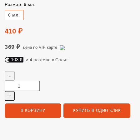
Размер: 6 мл.
Размер
6 мл.
Цена
410 ₽
369 ₽
цена по VIP карте
103 ₽
× 4 платежа в Сплит
Яндекс Сплит. 103 руб, 4 платежа в Сплит
Количество
В КОРЗИНУ
КУПИТЬ В ОДИН КЛИК