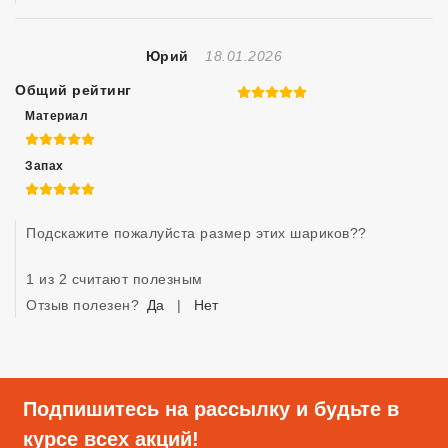
Отзыв Создан
Юрий
18.01.2026
Общий рейтинг
5 из 5
Материал
5 из 5
Запах
5 из 5
Подскажите пожалуйста размер этих шариков??
1 из 2 считают полезным
Отзыв полезен?
Да
|
Нет
Подпишитесь на рассылку и будьте в
курсе всех акций!