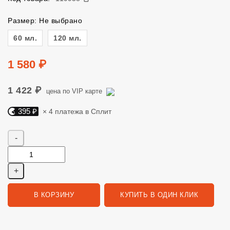
Размер: Не выбрано
Размер
60 мл.
120 мл.
Цена
1 580 ₽
1 422 ₽
цена по VIP карте
395 ₽
× 4 платежа в Сплит
Яндекс Сплит. 395 руб, 4 платежа в Сплит
Количество
В КОРЗИНУ
КУПИТЬ В ОДИН КЛИК