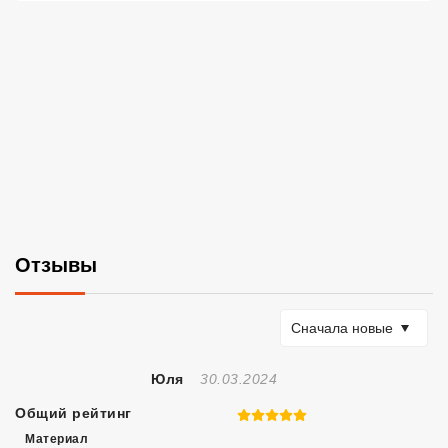
Отзывы
Сортировать по
Сначала новые
Отзыв Создан
Юля
30.03.2024
Общий рейтинг
5 из 5
Материал