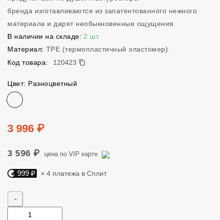
бренда изготавливаются из запатентованного нежного
материала и дарят необыкновенные ощущения.
В наличии на складе:
2 шт.
Материал:
TPE (термопластичный эластомер)
120423
Код товара:
120423
Цвет: Разноцветный
Цвет
Цена
3 996 ₽
3 596 ₽
цена по VIP карте
999 ₽
× 4 платежа в Сплит
Яндекс Сплит. 999 руб, 4 платежа в Сплит
Количество