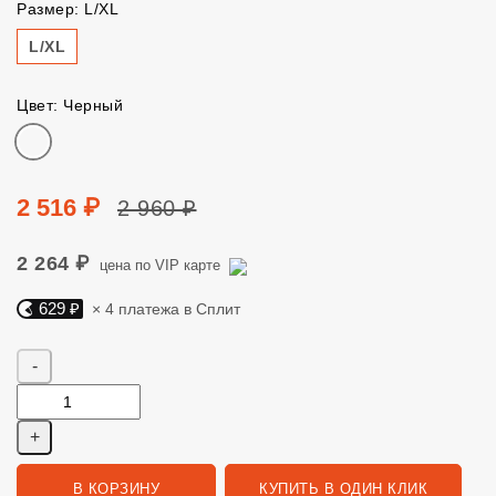
Размер: L/XL
Размер
L/XL
Цвет: Черный
Цвет
Цена
Цена без скидки
2 516 ₽
2 960 ₽
2 264 ₽
цена по VIP карте
629 ₽
× 4 платежа в Сплит
Яндекс Сплит. 629 руб, 4 платежа в Сплит
Количество
В КОРЗИНУ
КУПИТЬ В ОДИН КЛИК