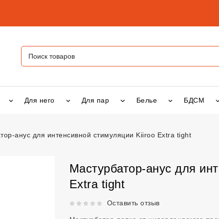
Для него
Для пар
Белье
БДСМ
ор-анус для интенсивной стимуляции Kiiroo Extra tight
 для интенсивной стимуляции Kiiroo Extra tight
vsexshop.ru
Мастурбатор-анус для инт
Extra tight
Рейтинг 5 из 5.
Оставить отзыв