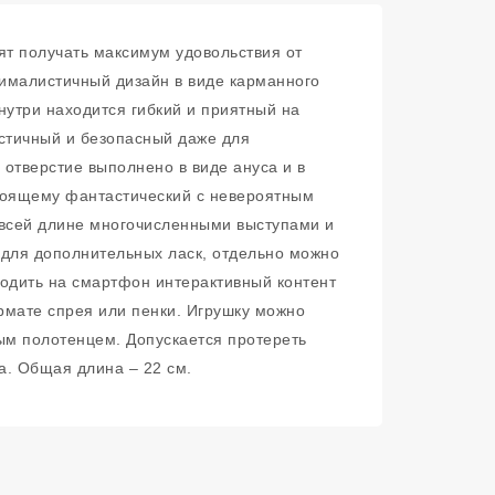
ят получать максимум удовольствия от
нималистичный дизайн в виде карманного
утри находится гибкий и приятный на
астичный и безопасный даже для
отверстие выполнено в виде ануса и в
стоящему фантастический с невероятным
о всей длине многочисленными выступами и
 для дополнительных ласк, отдельно можно
водить на смартфон интерактивный контент
рмате спрея или пенки. Игрушку можно
ым полотенцем. Допускается протереть
а. Общая длина – 22 см.