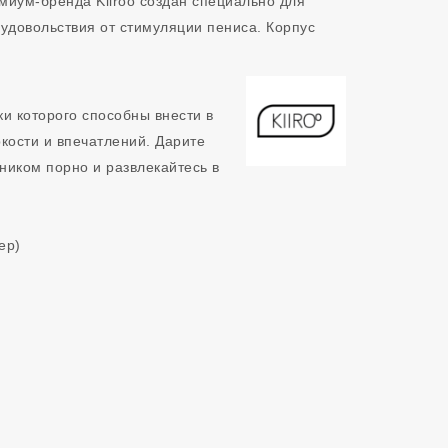
миум-бренда Kiiroo создан специально для
 удовольствия от стимуляции пениса. Корпус
ки которого способны внести в
кости и впечатлений. Дарите
тником порно и развлекайтесь в
ер)