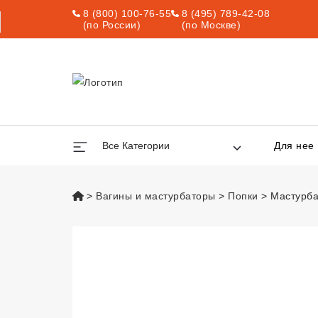
8 (800) 100-76-55
8 (495) 789-42-08
(по России)
(по Москве)
Все Категории
Для нее
vsexshop.ru
Вагины и мастурбаторы
Попки
Мастурбат
Мастурбатор-анус