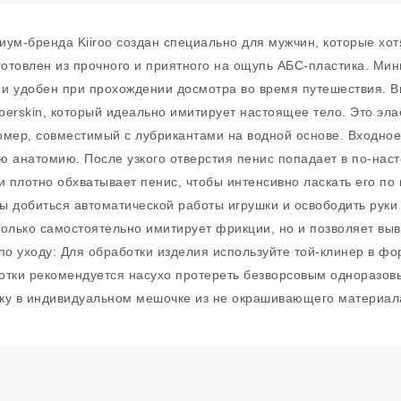
ум-бренда Kiiroo создан специально для мужчин, которые хот
готовлен из прочного и приятного на ощупь АБС-пластика. Ми
и удобен при прохождении досмотра во время путешествия. Вн
perskin, который идеально имитирует настоящее тело. Это эл
омер, совместимый с лубрикантами на водной основе. Входное 
ю анатомию. После узкого отверстия пенис попадает в по-на
и плотно обхватывает пенис, чтобы интенсивно ласкать его п
ы добиться автоматической работы игрушки и освободить руки
 только самостоятельно имитирует фрикции, но и позволяет вы
о уходу: Для обработки изделия используйте той-клинер в фо
отки рекомендуется насухо протереть безворсовым одноразов
ку в индивидуальном мешочке из не окрашивающего материал