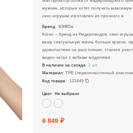
Мастурбатор-попка от нидерландского пре
мужчин, которые хотят получать максимум
секс-игрушки изготовлен из прочного и
Бренд:
KIIROo
Kiiroo – бренд из Нидерландов, секс-игруш
вашу сексуальную жизнь больше красок, яр
удовольствие на расстоянии, станьте учас
видео-чатах с вебкам-моделями.
В наличии на складе:
2 шт.
Материал:
TPE (термопластичный эластом
121649
Код товара:
121649
Цвет: Не выбрано
Цвет
Цена
6 849 ₽