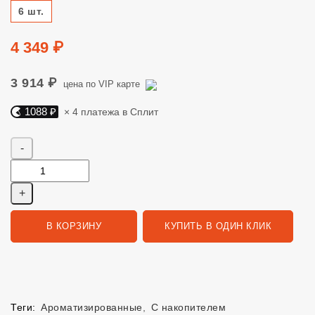
Размер
6 шт.
Цена
4 349 ₽
3 914 ₽
цена по VIP карте
1088 ₽
× 4 платежа в Сплит
Яндекс Сплит. 1088 руб, 4 платежа в Сплит
Количество
В КОРЗИНУ
КУПИТЬ В ОДИН КЛИК
Теги:
Ароматизированные
,
С накопителем