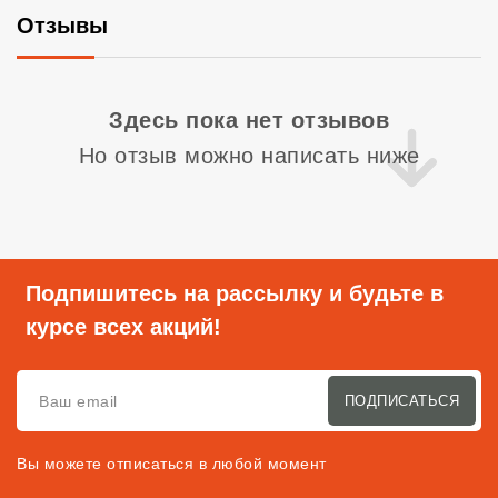
Отзывы
Со
Здесь пока нет отзывов
Но отзыв можно написать ниже
Подпишитесь на рассылку и будьте в
курсе всех акций!
ПОДПИСАТЬСЯ
Вы можете отписаться в любой момент