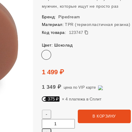
мужчин, которые ищут не просто раз
Бренд:
Pipedream
Материал:
TPR (термопластичная резина)
123747
Код товара:
123747
Цвет: Шоколад
Цвет
Цена
1 499 ₽
1 349 ₽
цена по VIP карте
375 ₽
× 4 платежа в Сплит
Яндекс Сплит. 375 руб, 4 платежа в Сплит
Количество
В КОРЗИНУ