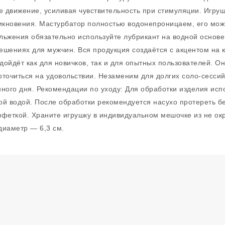
е движение, усиливая чувствительность при стимуляции. Игру
никновения. Мастурбатор полностью водонепроницаем, его мож
льжения обязательно используйте лубрикант на водной основе
ениях для мужчин. Вся продукция создаётся с акцентом на 
ойдёт как для новичков, так и для опытных пользователей. Он
точиться на удовольствии. Незаменим для долгих соло-сессий
ного дня. Рекомендации по уходу: Для обработки изделия исп
ой водой. После обработки рекомендуется насухо протереть 
алфеткой. Храните игрушку в индивидуальном мешочке из не 
диаметр — 6,3 см.