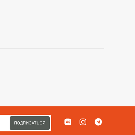
Сортировать п
Мы в соц. сетях
ВКонтакте
Instagram
Telegram
ПОДПИСАТЬСЯ