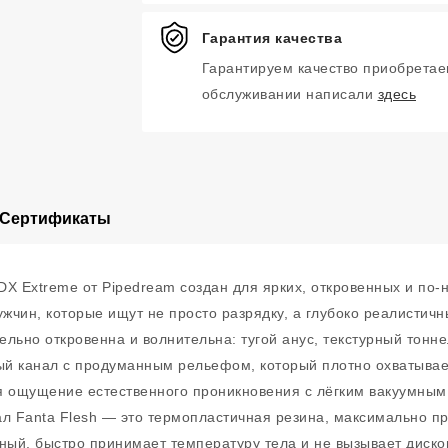
Гарантия качества
Гарантируем качество приобретае
обслуживании написали
здесь
Сертификаты
DX Extreme от Pipedream создан для ярких, откровенных и по
мужчин, которые ищут не просто разрядку, а глубоко реалист
льно откровенна и волнительна: тугой анус, текстурный тонне
й канал с продуманным рельефом, который плотно охватывае
я ощущение естественного проникновения с лёгким вакуумным
ал Fanta Flesh — это термопластичная резина, максимально 
чный, быстро принимает температуру тела и не вызывает диск