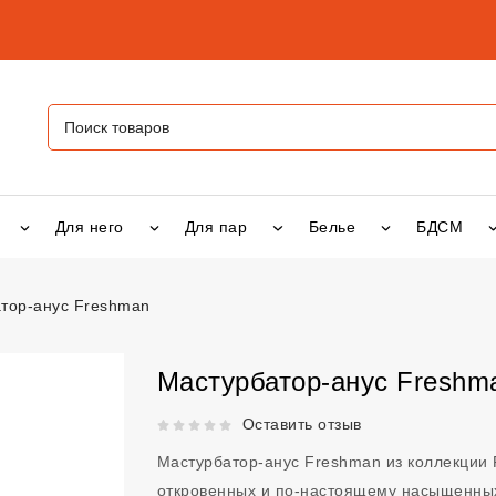
Для него
Для пар
Белье
БДСМ
тор-анус Freshman
ус Freshman
vsexshop.ru
Мастурбатор-анус Freshm
Рейтинг 5 из 5.
Оставить отзыв
Мастурбатор-анус Freshman из коллекции 
откровенных и по-настоящему насыщенных 