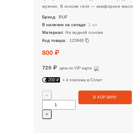
мужчин. В основе геля — камфорное масл
Бренд:
RUF
В наличии на складе:
1 шт.
Материал:
На водной основе
123848
Код товара:
123848
Цена
800 ₽
720 ₽
цена по VIP карте
200 ₽
× 4 платежа в Сплит
Яндекс Сплит. 200 руб, 4 платежа в Сплит
Количество
В КОРЗИНУ