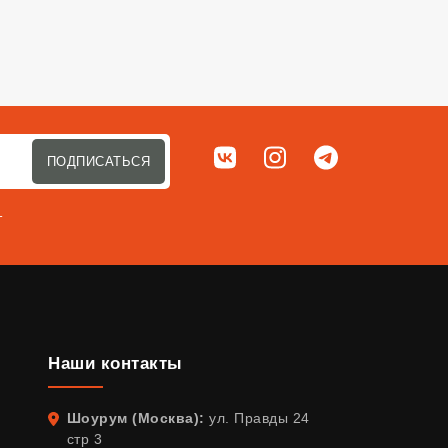
Мы в соц. сетях
ВКонтакте
Instagram
Telegram
ПОДПИСАТЬСЯ
т
Наши контакты
Шоурум (Москва):
ул. Правды 24
Адрес
стр 3