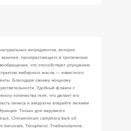
 натуральных ингредиентов, которое
 канопия, произрастающего в тропических
овообращение, что способствует улучшению
трактом имбирного масла — известного
менты. Благодаря своему мощному
чувствительности. Удобный флакон с
ного количества геля, что делает его
асть пениса и аккуратно втирайте легкими
Франция. Только для наружного
xtract, Cinnamomum camphora bark oil,
um benzoate, Tocopherol, Triethanolamine,