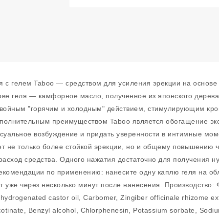
я с гелем Taboo — средством для усиления эрекции на основе
ове геля — камфорное масло, полученное из японского дерева
двойным "горячим и холодным" действием, стимулирующим кр
ополнительным преимуществом Taboo является обогащение экс
ксуальное возбуждение и придать уверенности в интимные мо
ует не только более стойкой эрекции, но и общему повышению 
расход средства. Одного нажатия достаточно для получения нуж
екомендации по применению: нанесите одну каплю геля на обл
уже через несколько минут после нанесения. Производство: 
ydrogenated castor oil, Carbomer, Zingiber officinale rhizome e
cotinate, Benzyl alcohol, Chlorphenesin, Potassium sorbate, Sodi