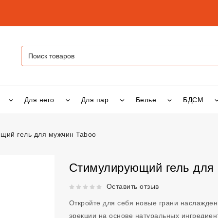
Для него
Для пар
Белье
БДСМ
щий гель для мужчин Taboo
гель для мужчин Taboo
vsexshop.ru
Стимулирующий гель для
Рейтинг 5 из 5.
Оставить отзыв
Откройте для себя новые грани наслажден
эрекции на основе натуральных ингредиен