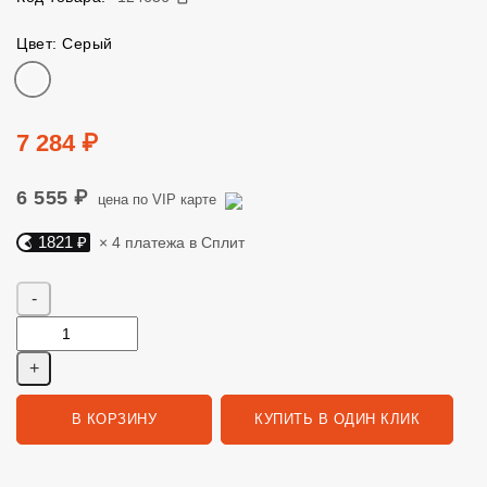
Цвет: Серый
Цвет
Цена
7 284 ₽
6 555 ₽
цена по VIP карте
1821 ₽
× 4 платежа в Сплит
Яндекс Сплит. 1821 руб, 4 платежа в Сплит
Количество
В КОРЗИНУ
КУПИТЬ В ОДИН КЛИК