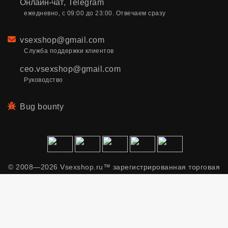
Онлайн-чат
,
Telegram
ежедневно, с 09:00 до 23:00. Отвечаем сразу
Email
vsexshop@gmail.com
Служба поддержки клиентов
ceo.vsexshop@gmail.com
Руководство
Bug bounty
© 2008—2026 Vsexshop.ru™ зарегистрированная торговая
марка. Сайт содержит материалы только для взрослых.
Применяем рекомендательные технологии.