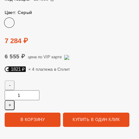
Цвет: Серый
Цвет
Цена
7 284 ₽
6 555 ₽
цена по VIP карте
1821 ₽
× 4 платежа в Сплит
Яндекс Сплит. 1821 руб, 4 платежа в Сплит
Количество
В КОРЗИНУ
КУПИТЬ В ОДИН КЛИК