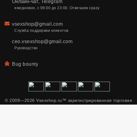
Онлайн-чат
,
Telegram
ежедневно, с 09:00 до 23:00. Отвечаем сразу
Email
vsexshop@gmail.com
Служба поддержки клиентов
ceo.vsexshop@gmail.com
Руководство
Bug bounty
© 2008—2026 Vsexshop.ru™ зарегистрированная торговая
марка. Сайт содержит материалы только для взрослых.
Применяем рекомендательные технологии.