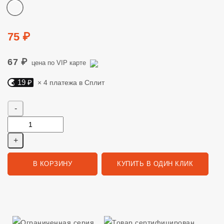
Цвет
Цена
75 ₽
67 ₽
цена по VIP карте
19 ₽
× 4 платежа в Сплит
Яндекс Сплит. 19 руб, 4 платежа в Сплит
Количество
В КОРЗИНУ
КУПИТЬ В ОДИН КЛИК